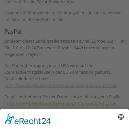
jederzeit für die Zukunft widerrufbar.
Folgende Zahlungsdienste / Zahlungsdienstleister setzen wir
im Rahmen dieser Website ein:
PayPal
Anbieter dieses Zahlungsdienstes ist PayPal (Europe) S.à.r.l. et
Cie, S.C.A., 22-24 Boulevard Royal, L-2449 Luxembourg (im
Folgenden „PayPal“).
Die Datenübertragung in die USA wird auf die
Standardvertragsklauseln der EU-Kommission gestützt.
Details finden Sie hier:
https://www.paypal.com/de/webapps/mpp/ua/pocpsa-full
.
Details entnehmen Sie der Datenschutzerklärung von PayPal:
https://www.paypal.com/de/webapps/mpp/ua/privacy-full
.